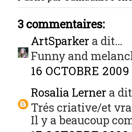
3 commentaires:
ArtSparker
a dit…
Funny and melanch
16 OCTOBRE 2009 
Rosalia Lerner
a di
Trés criative/et vrai
Il y a beaucoup co